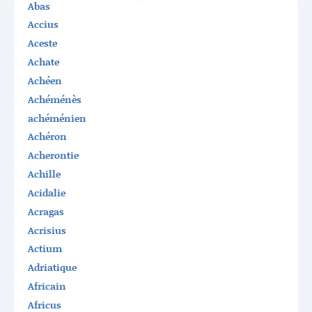
Abas
Accius
Aceste
Achate
Achéen
Achéménès
achéménien
Achéron
Acherontie
Achille
Acidalie
Acragas
Acrisius
Actium
Adriatique
Africain
Africus