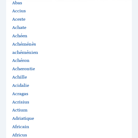
Abas
Accius
Aceste
Achate
Achéen
Achéménès
achéménien
Achéron
Acherontie
Achille
Acidalie
Acragas
Acrisius
Actium
Adriatique
Africain
Africus