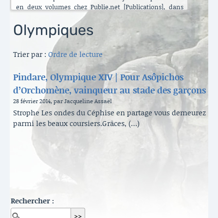
en deux volumes chez Publie.net [Publications], dans
encore d’autres traductions que celles que vous pouvez
lire ici. C’est maintenant l’Énéide qui est chantier. Le
Olympiques
besoin de mettre ma longue pratique en perspective
s’est accru ces dernières années [Traduire]. La rubrique
Trier par :
Ordre de lecture
est nouvelle. Elle va s’enrichir peu à peu. Il y a aussi de
belles surprises, des échanges contemporains et des
haïku en latin sous le titre austère des [Archives].
Pindare, Olympique XIV | Pour Asôpichos
Danielle Carlès
d’Orchomène, vainqueur au stade des garçons
28 février 2014, par Jacqueline Assaël
Strophe Les ondes du Céphise en partage vous demeurez
parmi les beaux coursiers.Grâces, (…)
Rechercher :